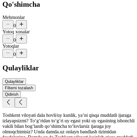
Qo'shimcha
Mehmonlar
0
Yotoq xonalar
0
Yotoqlar
0
Qulayliklar
Qulayliklar
Filterni tozalash
Qidirish
Toshkent viloyati dala hovli/uy kunlik, yaʼni qisqa muddatli ijaraga
izlayapsizmi? To‘g‘ridan to‘g‘ri uy egasi yoki uy egasining ishonchli
vakili bilan bog‘lanib qo‘shimcha to‘lovlarsiz ijaraga joy
olmoqchimisiz? Unda damda.uz onlayn bandlash tizimidan