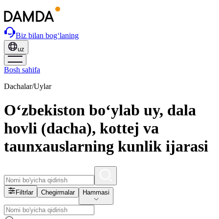
Biz bilan bog‘laning
uz
Bosh sahifa
Dachalar/Uylar
O‘zbekiston bo‘ylab uy, dala
hovli (dacha), kottej va
taunxauslarning kunlik ijarasi
Filtrlar
Chegirmalar
Hammasi