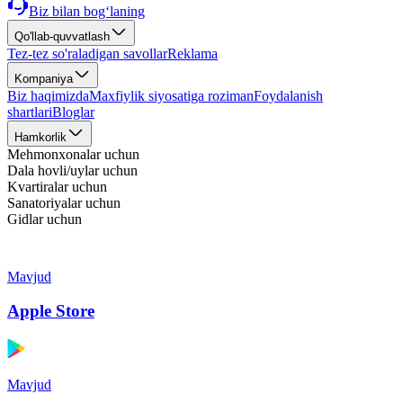
Biz bilan bog‘laning
Qo'llab-quvvatlash
Tez-tez so'raladigan savollar
Reklama
Kompaniya
Biz haqimizda
Maxfiylik siyosatiga roziman
Foydalanish
shartlari
Bloglar
Hamkorlik
Mehmonxonalar uchun
Dala hovli/uylar uchun
Kvartiralar uchun
Sanatoriyalar uchun
Gidlar uchun
Mavjud
Apple Store
Mavjud