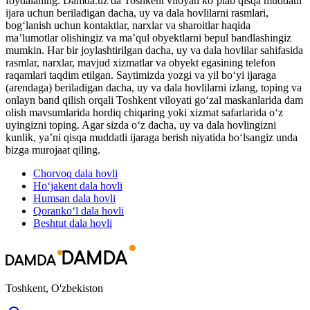
foydalaning. Damda.uz da Toshkent viloyati ko‘plab qisqa muddatli
ijara uchun beriladigan dacha, uy va dala hovlilarni rasmlari,
bog‘lanish uchun kontaktlar, narxlar va sharoitlar haqida
maʼlumotlar olishingiz va maʼqul obyektlarni bepul bandlashingiz
mumkin. Har bir joylashtirilgan dacha, uy va dala hovlilar sahifasida
rasmlar, narxlar, mavjud xizmatlar va obyekt egasining telefon
raqamlari taqdim etilgan. Saytimizda yozgi va yil bo‘yi ijaraga
(arendaga) beriladigan dacha, uy va dala hovlilarni izlang, toping va
onlayn band qilish orqali Toshkent viloyati go‘zal maskanlarida dam
olish mavsumlarida hordiq chiqaring yoki xizmat safarlarida o‘z
uyingizni toping. Agar sizda o‘z dacha, uy va dala hovlingizni
kunlik, yaʼni qisqa muddatli ijaraga berish niyatida bo‘lsangiz unda
bizga murojaat qiling.
Chorvoq
dala hovli
Ho‘jakent
dala hovli
Humsan
dala hovli
Qoranko‘l
dala hovli
Beshtut
dala hovli
Toshkent, O'zbekiston