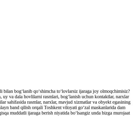
ili bilan bog‘lanib qo‘shimcha to‘lovlarsiz ijaraga joy olmoqchimisiz?
y va dala hovlilarni rasmlari, bog‘lanish uchun kontaktlar, narxlar
lar sahifasida rasmlar, narxlar, mavjud xizmatlar va obyekt egasining
onlayn band qilish orqali Toshkent viloyati go‘zal maskanlarida dam
qisqa muddatli ijaraga berish niyatida bo‘lsangiz unda bizga murojaat