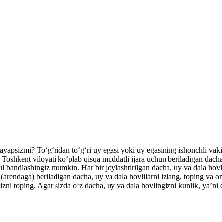
zlayapsizmi? To‘g‘ridan to‘g‘ri uy egasi yoki uy egasining ishonchli vak
hkent viloyati ko‘plab qisqa muddatli ijara uchun beriladigan dacha, u
ul bandlashingiz mumkin. Har bir joylashtirilgan dacha, uy va dala hovli
a (arendaga) beriladigan dacha, uy va dala hovlilarni izlang, toping va 
zni toping. Agar sizda o‘z dacha, uy va dala hovlingizni kunlik, yaʼni 