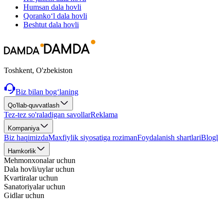
Humsan
dala hovli
Qoranko‘l
dala hovli
Beshtut
dala hovli
Toshkent, O'zbekiston
Biz bilan bog‘laning
Qo'llab-quvvatlash
Tez-tez so'raladigan savollar
Reklama
Kompaniya
Biz haqimizda
Maxfiylik siyosatiga roziman
Foydalanish shartlari
Blogl
Hamkorlik
Mehmonxonalar uchun
Dala hovli/uylar uchun
Kvartiralar uchun
Sanatoriyalar uchun
Gidlar uchun