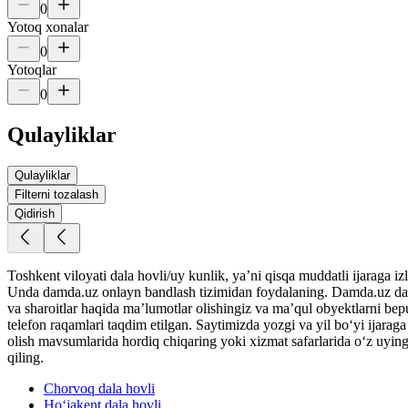
0
Yotoq xonalar
0
Yotoqlar
0
Qulayliklar
Qulayliklar
Filterni tozalash
Qidirish
Toshkent viloyati dala hovli/uy kunlik, yaʼni qisqa muddatli ijaraga i
Unda damda.uz onlayn bandlash tizimidan foydalaning. Damda.uz da Tos
va sharoitlar haqida maʼlumotlar olishingiz va maʼqul obyektlarni bep
telefon raqamlari taqdim etilgan. Saytimizda yozgi va yil bo‘yi ijarag
olish mavsumlarida hordiq chiqaring yoki xizmat safarlarida o‘z uyingi
qiling.
Chorvoq
dala hovli
Ho‘jakent
dala hovli