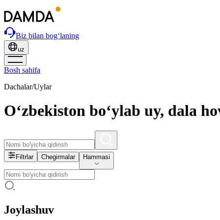
Biz bilan bog‘laning
uz
Bosh sahifa
Dachalar/Uylar
O‘zbekiston bo‘ylab uy, dala hov
Filtrlar
Chegirmalar
Hammasi
Joylashuv