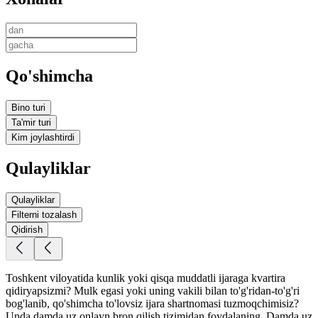
Qo'shimcha
Bino turi
Ta'mir turi
Kim joylashtirdi
Qulayliklar
Qulayliklar
Filterni tozalash
Qidirish
Toshkent viloyatida kunlik yoki qisqa muddatli ijaraga kvartira
qidiryapsizmi? Mulk egasi yoki uning vakili bilan to'g'ridan-to'g'ri
bog'lanib, qo'shimcha to'lovsiz ijara shartnomasi tuzmoqchimisiz?
Unda damda.uz onlayn bron qilish tizimidan foydalaning. Damda.uz