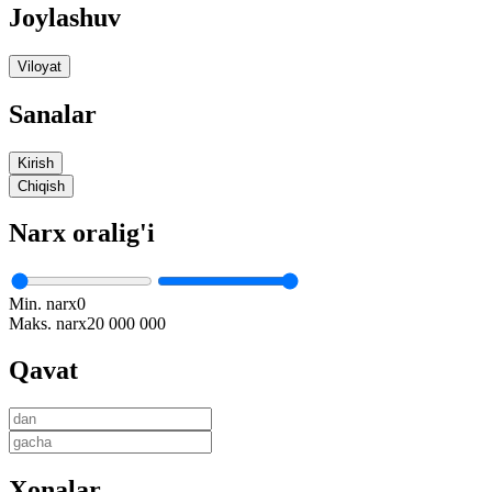
Joylashuv
Viloyat
Sanalar
Kirish
Chiqish
Narx oralig'i
Min. narx
0
Maks. narx
20 000 000
Qavat
Xonalar