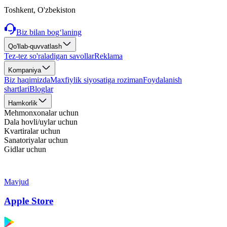
Toshkent, O'zbekiston
Biz bilan bog‘laning
Qo'llab-quvvatlash
Tez-tez so'raladigan savollar
Reklama
Kompaniya
Biz haqimizda
Maxfiylik siyosatiga roziman
Foydalanish
shartlari
Bloglar
Hamkorlik
Mehmonxonalar uchun
Dala hovli/uylar uchun
Kvartiralar uchun
Sanatoriyalar uchun
Gidlar uchun
Mavjud
Apple Store