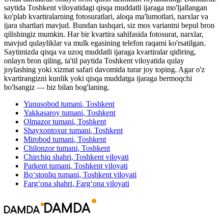
saytida Toshkent viloyatidagi qisqa muddatli ijaraga mo'ljallangan
ko'plab kvartiralarning fotosuratlari, aloqa ma'lumotlari, narxlar va
ijara shartlari mavjud. Bundan tashqari, siz mos variantni bepul bron
qilishingiz mumkin. Har bir kvartira sahifasida fotosurat, narxlar,
mavjud qulayliklar va mulk egasining telefon raqami ko'rsatilgan.
Saytimizda qisqa va uzoq muddatli ijaraga kvartiralar qidiring,
onlayn bron qiling, ta'til paytida Toshkent viloyatida qulay
joylashing yoki xizmat safari davomida turar joy toping. Agar o'z
kvartirangizni kunlik yoki qisqa muddatga ijaraga bermoqchi
bo'lsangiz — biz bilan bog'laning.
Yunusobod tumani
, Toshkent
Yakkasaroy tumani
, Toshkent
Olmazor tumani
, Toshkent
Shayxontoxur tumani
, Toshkent
Mirobod tumani
, Toshkent
Chilonzor tumani
, Toshkent
Chirchiq shahri
, Toshkent viloyati
Parkent tumani
, Toshkent viloyati
Bo‘stonliq tumani
, Toshkent viloyati
Farg‘ona shahri
, Farg‘ona viloyati