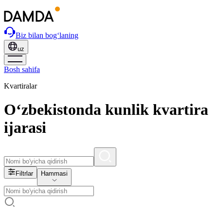
Biz bilan bog‘laning
uz
Bosh sahifa
Kvartiralar
O‘zbekistonda kunlik kvartira
ijarasi
Filtrlar
Hammasi