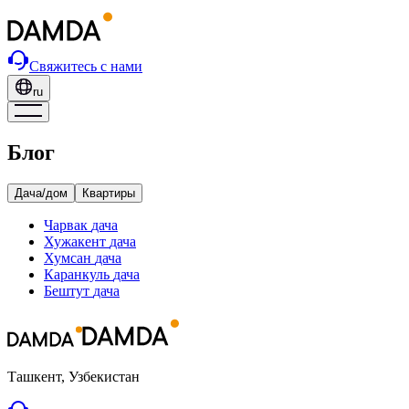
Свяжитесь с нами
ru
Блог
Дача/дом
Квартиры
Чарвак
дача
Хужакент
дача
Хумсан
дача
Каранкуль
дача
Бештут
дача
Ташкент, Узбекистан