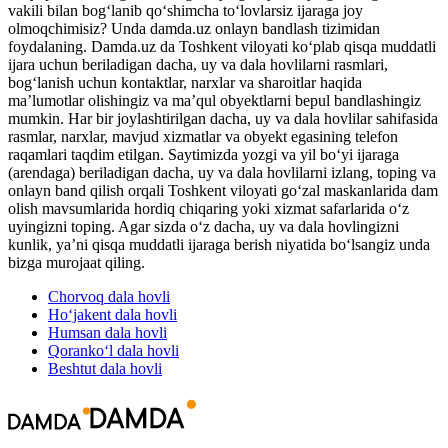
vakili bilan bog‘lanib qo‘shimcha to‘lovlarsiz ijaraga joy
olmoqchimisiz? Unda damda.uz onlayn bandlash tizimidan
foydalaning. Damda.uz da Toshkent viloyati ko‘plab qisqa muddatli
ijara uchun beriladigan dacha, uy va dala hovlilarni rasmlari,
bog‘lanish uchun kontaktlar, narxlar va sharoitlar haqida
maʼlumotlar olishingiz va maʼqul obyektlarni bepul bandlashingiz
mumkin. Har bir joylashtirilgan dacha, uy va dala hovlilar sahifasida
rasmlar, narxlar, mavjud xizmatlar va obyekt egasining telefon
raqamlari taqdim etilgan. Saytimizda yozgi va yil bo‘yi ijaraga
(arendaga) beriladigan dacha, uy va dala hovlilarni izlang, toping va
onlayn band qilish orqali Toshkent viloyati go‘zal maskanlarida dam
olish mavsumlarida hordiq chiqaring yoki xizmat safarlarida o‘z
uyingizni toping. Agar sizda o‘z dacha, uy va dala hovlingizni
kunlik, yaʼni qisqa muddatli ijaraga berish niyatida bo‘lsangiz unda
bizga murojaat qiling.
Chorvoq
dala hovli
Ho‘jakent
dala hovli
Humsan
dala hovli
Qoranko‘l
dala hovli
Beshtut
dala hovli