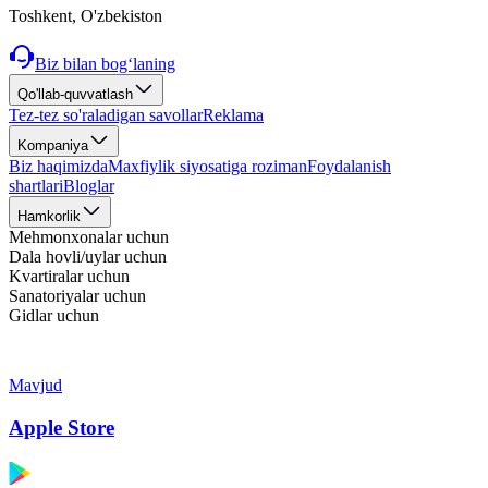
Toshkent, O'zbekiston
Biz bilan bog‘laning
Qo'llab-quvvatlash
Tez-tez so'raladigan savollar
Reklama
Kompaniya
Biz haqimizda
Maxfiylik siyosatiga roziman
Foydalanish
shartlari
Bloglar
Hamkorlik
Mehmonxonalar uchun
Dala hovli/uylar uchun
Kvartiralar uchun
Sanatoriyalar uchun
Gidlar uchun
Mavjud
Apple Store