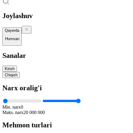
Joylashuv
Qayerda
Humsan
Sanalar
Kirish
Chiqish
Narx oralig'i
Min. narx
0
Maks. narx
20 000 000
Mehmon turlari