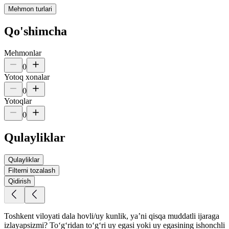
Mehmon turlari
Qo'shimcha
Mehmonlar
0
Yotoq xonalar
0
Yotoqlar
0
Qulayliklar
Qulayliklar
Filterni tozalash
Qidirish
Toshkent viloyati dala hovli/uy kunlik, yaʼni qisqa muddatli ijaraga
izlayapsizmi? To‘g‘ridan to‘g‘ri uy egasi yoki uy egasining ishonchli