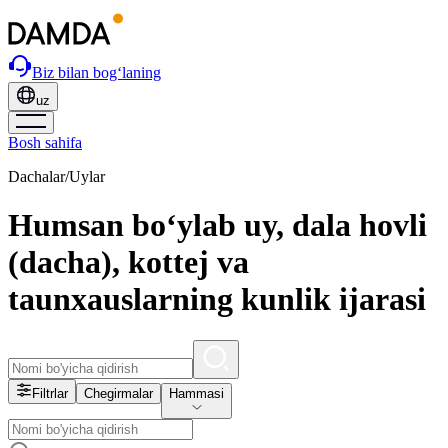
Biz bilan bog‘laning
uz
Bosh sahifa
Dachalar/Uylar
Humsan bo‘ylab uy, dala hovli
(dacha), kottej va
taunxauslarning kunlik ijarasi
Filtrlar
Chegirmalar
Hammasi