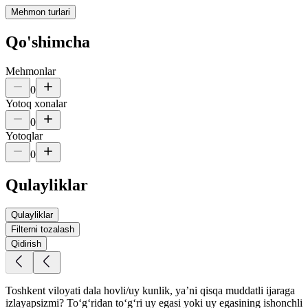
Mehmon turlari
Qo'shimcha
Mehmonlar
0
Yotoq xonalar
0
Yotoqlar
0
Qulayliklar
Qulayliklar
Filterni tozalash
Qidirish
Toshkent viloyati dala hovli/uy kunlik, yaʼni qisqa muddatli ijaraga
izlayapsizmi? To‘g‘ridan to‘g‘ri uy egasi yoki uy egasining ishonchli