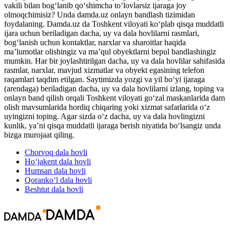
vakili bilan bog‘lanib qo‘shimcha to‘lovlarsiz ijaraga joy
olmoqchimisiz? Unda damda.uz onlayn bandlash tizimidan
foydalaning. Damda.uz da Toshkent viloyati ko‘plab qisqa muddatli
ijara uchun beriladigan dacha, uy va dala hovlilarni rasmlari,
bog‘lanish uchun kontaktlar, narxlar va sharoitlar haqida
maʼlumotlar olishingiz va maʼqul obyektlarni bepul bandlashingiz
mumkin. Har bir joylashtirilgan dacha, uy va dala hovlilar sahifasida
rasmlar, narxlar, mavjud xizmatlar va obyekt egasining telefon
raqamlari taqdim etilgan. Saytimizda yozgi va yil bo‘yi ijaraga
(arendaga) beriladigan dacha, uy va dala hovlilarni izlang, toping va
onlayn band qilish orqali Toshkent viloyati go‘zal maskanlarida dam
olish mavsumlarida hordiq chiqaring yoki xizmat safarlarida o‘z
uyingizni toping. Agar sizda o‘z dacha, uy va dala hovlingizni
kunlik, yaʼni qisqa muddatli ijaraga berish niyatida bo‘lsangiz unda
bizga murojaat qiling.
Chorvoq
dala hovli
Ho‘jakent
dala hovli
Humsan
dala hovli
Qoranko‘l
dala hovli
Beshtut
dala hovli