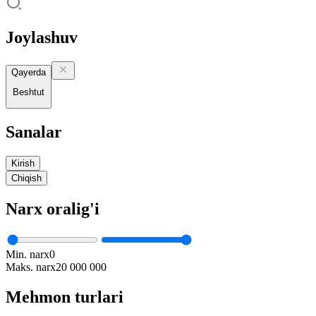
Joylashuv
Qayerda
Beshtut
Sanalar
Kirish
Chiqish
Narx oralig'i
Min. narx
0
Maks. narx
20 000 000
Mehmon turlari