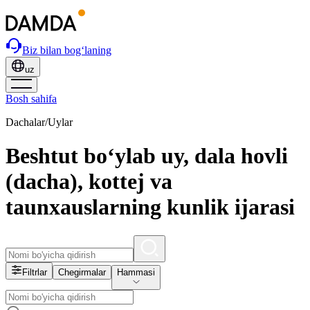
Biz bilan bog‘laning
uz
Bosh sahifa
Dachalar/Uylar
Beshtut bo‘ylab uy, dala hovli
(dacha), kottej va
taunxauslarning kunlik ijarasi
Filtrlar
Chegirmalar
Hammasi