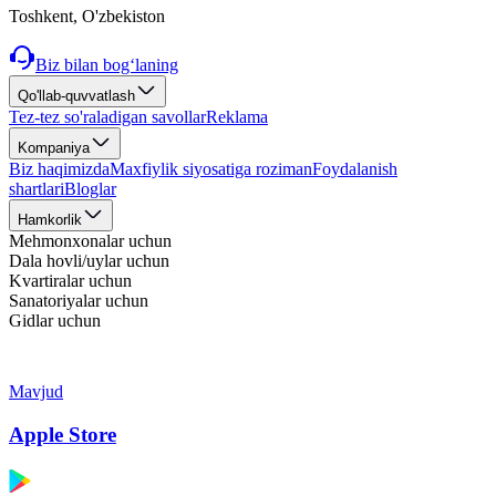
Toshkent, O'zbekiston
Biz bilan bog‘laning
Qo'llab-quvvatlash
Tez-tez so'raladigan savollar
Reklama
Kompaniya
Biz haqimizda
Maxfiylik siyosatiga roziman
Foydalanish
shartlari
Bloglar
Hamkorlik
Mehmonxonalar uchun
Dala hovli/uylar uchun
Kvartiralar uchun
Sanatoriyalar uchun
Gidlar uchun
Mavjud
Apple Store