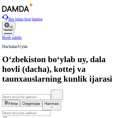
Biz bilan bog‘laning
uz
Bosh sahifa
Dachalar/Uylar
O‘zbekiston bo‘ylab uy, dala
hovli (dacha), kottej va
taunxauslarning kunlik ijarasi
Filtrlar
Chegirmalar
Hammasi