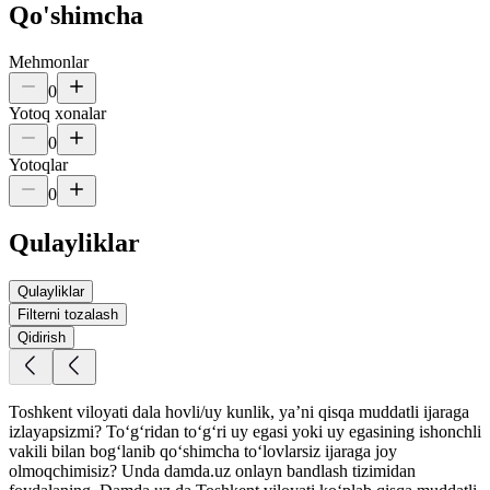
Qo'shimcha
Mehmonlar
0
Yotoq xonalar
0
Yotoqlar
0
Qulayliklar
Qulayliklar
Filterni tozalash
Qidirish
Toshkent viloyati dala hovli/uy kunlik, yaʼni qisqa muddatli ijaraga
izlayapsizmi? To‘g‘ridan to‘g‘ri uy egasi yoki uy egasining ishonchli
vakili bilan bog‘lanib qo‘shimcha to‘lovlarsiz ijaraga joy
olmoqchimisiz? Unda damda.uz onlayn bandlash tizimidan