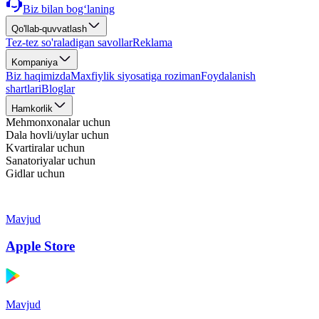
Biz bilan bog‘laning
Qo'llab-quvvatlash
Tez-tez so'raladigan savollar
Reklama
Kompaniya
Biz haqimizda
Maxfiylik siyosatiga roziman
Foydalanish
shartlari
Bloglar
Hamkorlik
Mehmonxonalar uchun
Dala hovli/uylar uchun
Kvartiralar uchun
Sanatoriyalar uchun
Gidlar uchun
Mavjud
Apple Store
Mavjud