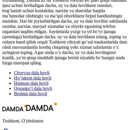
foydalaning. Damda.uz da Toshkent viloyati ko‘plab qisqa muddatli
ijara uchun beriladigan dacha, uy va dala hovlilarni rasmlari,
bog‘lanish uchun kontaktlar, narxlar va sharoitlar haqida
maʼlumotlar olishingiz va maʼqul obyektlarni bepul bandlashingiz
mumkin. Har bir joylashtirilgan dacha, uy va dala hovlilar sahifasida
rasmlar, narxlar, mavjud xizmatlar va obyekt egasining telefon
raqamlari taqdim etilgan. Saytimizda yozgi va yil bo‘yi ijaraga
(arendaga) beriladigan dacha, uy va dala hovlilarni izlang, toping va
onlayn band qilish orqali Toshkent viloyati go‘zal maskanlarida dam
olish mavsumlarida hordiq chiqaring yoki xizmat safarlarida o‘z
uyingizni toping. Agar sizda o‘z dacha, uy va dala hovlingizni
kunlik, yaʼni qisqa muddatli ijaraga berish niyatida bo‘lsangiz unda
bizga murojaat qiling.
Chorvoq
dala hovli
Ho‘jakent
dala hovli
Humsan
dala hovli
Qoranko‘l
dala hovli
Beshtut
dala hovli
Toshkent, O'zbekiston