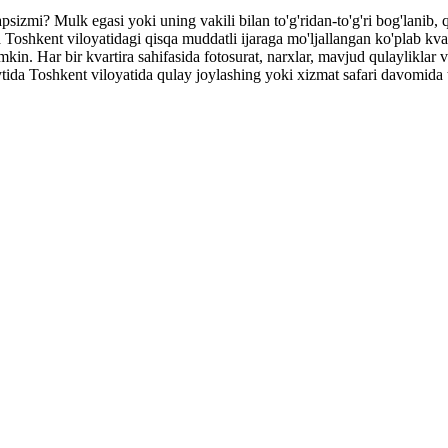
apsizmi? Mulk egasi yoki uning vakili bilan to'g'ridan-to'g'ri bog'lanib
shkent viloyatidagi qisqa muddatli ijaraga mo'ljallangan ko'plab kvartira
in. Har bir kvartira sahifasida fotosurat, narxlar, mavjud qulayliklar 
 paytida Toshkent viloyatida qulay joylashing yoki xizmat safari davomida