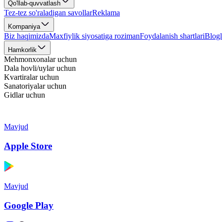
Qo'llab-quvvatlash
Tez-tez so'raladigan savollar
Reklama
Kompaniya
Biz haqimizda
Maxfiylik siyosatiga roziman
Foydalanish shartlari
Blogl
Hamkorlik
Mehmonxonalar uchun
Dala hovli/uylar uchun
Kvartiralar uchun
Sanatoriyalar uchun
Gidlar uchun
Mavjud
Apple Store
Mavjud
Google Play