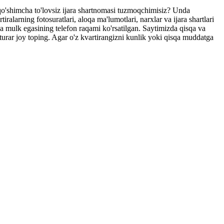
, qo'shimcha to'lovsiz ijara shartnomasi tuzmoqchimisiz? Unda
larning fotosuratlari, aloqa ma'lumotlari, narxlar va ijara shartlari
va mulk egasining telefon raqami ko'rsatilgan. Saytimizda qisqa va
 turar joy toping. Agar o'z kvartirangizni kunlik yoki qisqa muddatga