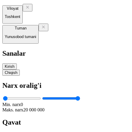
Viloyat
Toshkent
Tuman
Yunusobod tumani
Sanalar
Kirish
Chiqish
Narx oralig'i
Min. narx
0
Maks. narx
20 000 000
Qavat