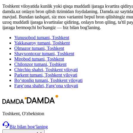
Toshkent viloyatida kunlik yoki qisqa muddatli ijaraga kvartira qidiry
damda.uz onlayn bron qilish tizimidan foydalaning. Damda.uz saytida To
mavjud. Bundan tashqari, siz mos variantni bepul bron qilishingiz mumk
uzoq muddatli ijaraga kvartiralar qidiring, onlayn bron qiling, ta'til
ijaraga bermoqchi bo'lsangiz — biz bilan bog'laning.
Yunusobod tumani
, Toshkent
Yakkasaroy tumani
, Toshkent
Olmazor tumani
, Toshkent
Shayxontoxur tumani
, Toshkent
Mirobod tumani
, Toshkent
Chilonzor tumani
, Toshkent
Chirchiq shahri
, Toshkent viloyati
Parkent tumani
, Toshkent viloyati
Bo‘stonliq tumani
, Toshkent viloyati
Farg‘ona shahri
, Farg‘ona viloyati
Toshkent, O'zbekiston
Biz bilan bog‘laning