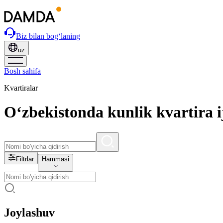
Biz bilan bog‘laning
uz
Bosh sahifa
Kvartiralar
O‘zbekistonda kunlik kvartira i
Filtrlar
Hammasi
Joylashuv