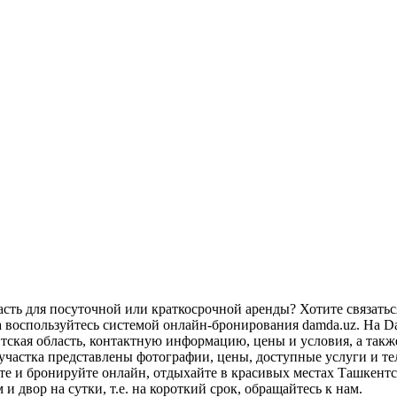
сть для посуточной или краткосрочной аренды? Хотите связатьс
 воспользуйтесь системой онлайн-бронирования damda.uz. На D
тская область, контактную информацию, цены и условия, а так
участка представлены фотографии, цены, доступные услуги и те
ите и бронируйте онлайн, отдыхайте в красивых местах Ташкентс
и двор на сутки, т.е. на короткий срок, обращайтесь к нам.