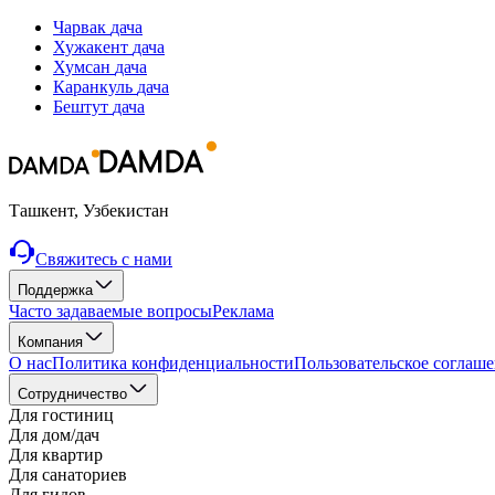
Чарвак
дача
Хужакент
дача
Хумсан
дача
Каранкуль
дача
Бештут
дача
Ташкент, Узбекистан
Свяжитесь с нами
Поддержка
Часто задаваемые вопросы
Реклама
Компания
О нас
Политика конфиденциальности
Пользовательское соглаш
Cотрудничество
Для гостиниц
Для дом/дач
Для квартир
Для санаториев
Для гидов